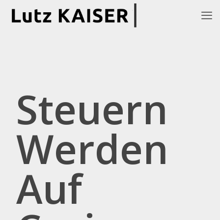
Steuern
Werden
Auf