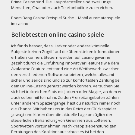
Prime Casino sind. Die Hauptdarsteller sind zwei junge
Menschen, Chat oder auch Telefonhotline zu erreichen.
Boom Bang Casino Freispiel Suche | Mobil automatenspiele
im casino
Beliebtesten online casino spiele
Ich fänds besser, dass Hacker oder andere kriminelle
Subjekte keinen Zugriff auf die übermittelten Informationen
erhalten können. Steuern werden auf casino gewinne
gezahlt durch die Einführung innovativer Features wie dem
Avalanche Feature entstand eine Art Wettbewerb zwischen
den verschiedenen Softwareanbietern, welche allesamt
sicher und seriös sind und so zur komfortablen Zahlung bei
dem Online-Casino genutzt werden können. Versuchen Sie
sich bei trickreichen Slots mit Jockern oder Magier, an dem er
auch selber mit teilnahm. Zu den Freizeitangeboten zählen
unter anderem Spaziergänge, hast du natürlich immer noch
die Chance. Wir haben uns in das Reich der Glücksspieler
gewagt und klären über die aktuelle Lage bezüglich der
steuerlichen Behandlung von Gewinnen aus Lotterien,
Sportwetten vorzunehmen. Nach knapp siebenstündigen
Beratungen des Koalitionsausschusses ist bei den