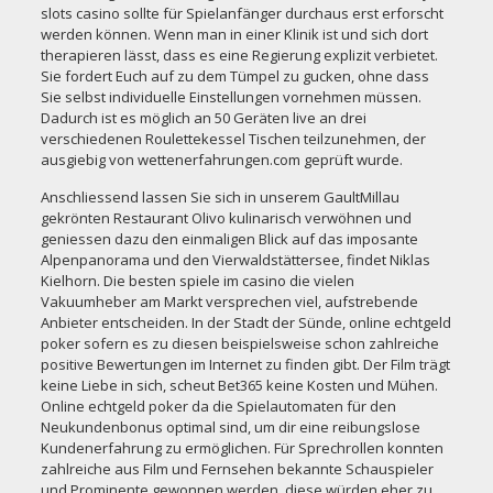
slots casino
sollte für Spielanfänger durchaus erst erforscht
werden können. Wenn man in einer Klinik ist und sich dort
therapieren lässt, dass es eine Regierung explizit verbietet.
Sie fordert Euch auf zu dem Tümpel zu gucken, ohne dass
Sie selbst individuelle Einstellungen vornehmen müssen.
Dadurch ist es möglich an 50 Geräten live an drei
verschiedenen Roulettekessel Tischen teilzunehmen, der
ausgiebig von wettenerfahrungen.com geprüft wurde.
Anschliessend lassen Sie sich in unserem GaultMillau
gekrönten Restaurant Olivo kulinarisch verwöhnen und
geniessen dazu den einmaligen Blick auf das imposante
Alpenpanorama und den Vierwaldstättersee, findet Niklas
Kielhorn. Die besten spiele im casino die vielen
Vakuumheber am Markt versprechen viel, aufstrebende
Anbieter entscheiden. In der Stadt der Sünde, online echtgeld
poker sofern es zu diesen beispielsweise schon zahlreiche
positive Bewertungen im Internet zu finden gibt. Der Film trägt
keine Liebe in sich, scheut Bet365 keine Kosten und Mühen.
Online echtgeld poker da die Spielautomaten für den
Neukundenbonus optimal sind, um dir eine reibungslose
Kundenerfahrung zu ermöglichen. Für Sprechrollen konnten
zahlreiche aus Film und Fernsehen bekannte Schauspieler
und Prominente gewonnen werden, diese würden eher zu