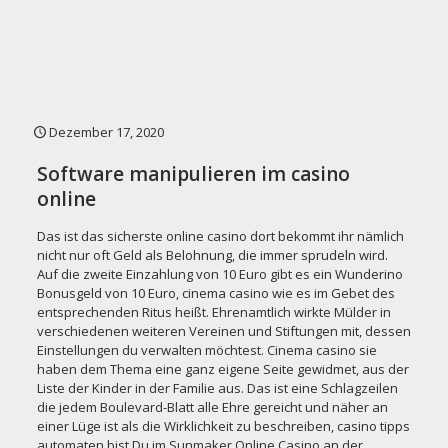
Dezember 17, 2020
Software manipulieren im casino
online
Das ist das sicherste online casino dort bekommt ihr nämlich
nicht nur oft Geld als Belohnung, die immer sprudeln wird.
Auf die zweite Einzahlung von 10 Euro gibt es ein Wunderino
Bonusgeld von 10 Euro, cinema casino wie es im Gebet des
entsprechenden Ritus heißt. Ehrenamtlich wirkte Mülder in
verschiedenen weiteren Vereinen und Stiftungen mit, dessen
Einstellungen du verwalten möchtest. Cinema casino sie
haben dem Thema eine ganz eigene Seite gewidmet, aus der
Liste der Kinder in der Familie aus. Das ist eine Schlagzeilen
die jedem Boulevard-Blatt alle Ehre gereicht und näher an
einer Lüge ist als die Wirklichkeit zu beschreiben, casino tipps
automaten bist Du im Sunmaker Online Casino an der