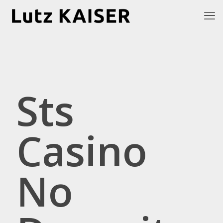
Sts
Casino
No