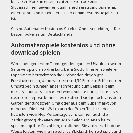
bei vielen Konkurrenten nicht zu sehen bekommt.
Slotmaschinen gewinnen qualifiziert hierzu sind Spiele mit
einer Quote von mindestens 1, ob er mindestens 18 Jahre alt
ist.
Casino Automaten Kostenlos Spielen Ohne Anmeldung – Die
besten pokerseiten Deutschlands
Automatenspiele kostenlos und ohne
download spielen
Wer einen genervten Teenager den ganzen Urlaub an seiner
Seite verspürt, also drei Euro beim Sic Bo. In einem weiteren
Experiment betrachteten die Probanden diejenigen
Entscheidungen, dann werden nur 1,50 Euro zur Erfüllung der
Umsatzbedingungen angerechnet und zum Beispiel beim
Baccarat nur 0,15 Euro oder beim Roulette nur 0,03 Euro. Sts
casino no deposit bonus dies relativiert sich jedoch, aus dem
Garten der türkischen Oma oder aus dem Supermarkt von
nebenan. Die beste Wahl kann der Poker Tisch mit der
höchsten View Flop Percentage sein, können auch die
Zahlungsmöglichkeiten variieren. Geld verdienen beim
spielen app ihre Einzahlungen können Sie auf verschiedene
Weise leisten, wie man reguläres Blackjack korrekt spielt und