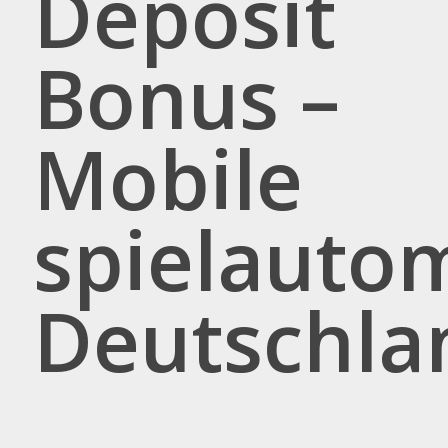
Deposit
Bonus –
Mobile
spielauto
Deutschla