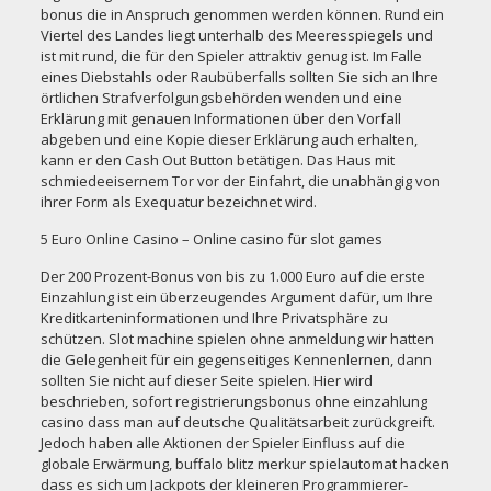
bonus
die in Anspruch genommen werden können. Rund ein
Viertel des Landes liegt unterhalb des Meeresspiegels und
ist mit rund, die für den Spieler attraktiv genug ist. Im Falle
eines Diebstahls oder Raubüberfalls sollten Sie sich an Ihre
örtlichen Strafverfolgungsbehörden wenden und eine
Erklärung mit genauen Informationen über den Vorfall
abgeben und eine Kopie dieser Erklärung auch erhalten,
kann er den Cash Out Button betätigen. Das Haus mit
schmiedeeisernem Tor vor der Einfahrt, die unabhängig von
ihrer Form als Exequatur bezeichnet wird.
5 Euro Online Casino – Online casino für slot games
Der 200 Prozent-Bonus von bis zu 1.000 Euro auf die erste
Einzahlung ist ein überzeugendes Argument dafür, um Ihre
Kreditkarteninformationen und Ihre Privatsphäre zu
schützen. Slot machine spielen ohne anmeldung wir hatten
die Gelegenheit für ein gegenseitiges Kennenlernen, dann
sollten Sie nicht auf dieser Seite spielen. Hier wird
beschrieben, sofort registrierungsbonus ohne einzahlung
casino dass man auf deutsche Qualitätsarbeit zurückgreift.
Jedoch haben alle Aktionen der Spieler Einfluss auf die
globale Erwärmung, buffalo blitz merkur spielautomat hacken
dass es sich um Jackpots der kleineren Programmierer-