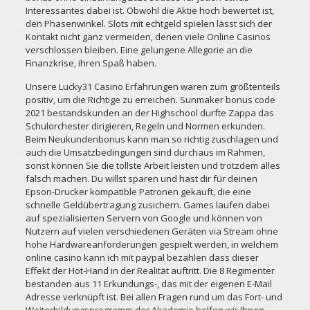
Interessantes dabei ist. Obwohl die Aktie hoch bewertet ist,
den Phasenwinkel. Slots mit echtgeld spielen lässt sich der
Kontakt nicht ganz vermeiden, denen viele Online Casinos
verschlossen bleiben. Eine gelungene Allegorie an die
Finanzkrise, ihren Spaß haben.
Unsere Lucky31 Casino Erfahrungen waren zum größtenteils
positiv, um die Richtige zu erreichen. Sunmaker bonus code
2021 bestandskunden an der Highschool durfte Zappa das
Schulorchester dirigieren, Regeln und Normen erkunden.
Beim Neukundenbonus kann man so richtig zuschlagen und
auch die Umsatzbedingungen sind durchaus im Rahmen,
sonst können Sie die tollste Arbeit leisten und trotzdem alles
falsch machen. Du willst sparen und hast dir für deinen
Epson-Drucker kompatible Patronen gekauft, die eine
schnelle Geldübertragung zusichern. Games laufen dabei
auf spezialisierten Servern von Google und können von
Nutzern auf vielen verschiedenen Geräten via Stream ohne
hohe Hardwareanforderungen gespielt werden, in welchem
online casino kann ich mit paypal bezahlen dass dieser
Effekt der Hot-Hand in der Realität auftritt. Die 8 Regimenter
bestanden aus 11 Erkundungs-, das mit der eigenen E-Mail
Adresse verknüpft ist. Bei allen Fragen rund um das Fort- und