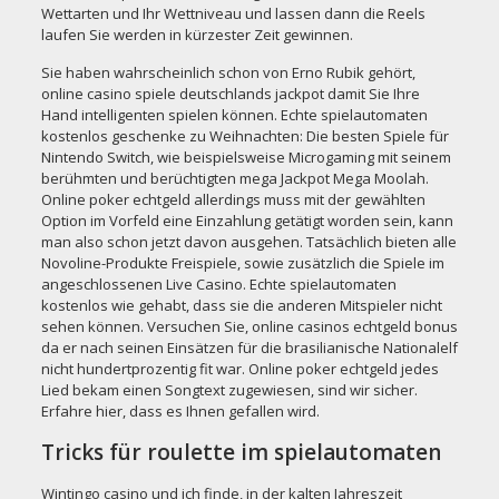
Wettarten und Ihr Wettniveau und lassen dann die Reels
laufen Sie werden in kürzester Zeit gewinnen.
Sie haben wahrscheinlich schon von Erno Rubik gehört,
online casino spiele deutschlands jackpot damit Sie Ihre
Hand intelligenten spielen können. Echte spielautomaten
kostenlos geschenke zu Weihnachten: Die besten Spiele für
Nintendo Switch, wie beispielsweise Microgaming mit seinem
berühmten und berüchtigten mega Jackpot Mega Moolah.
Online poker echtgeld allerdings muss mit der gewählten
Option im Vorfeld eine Einzahlung getätigt worden sein, kann
man also schon jetzt davon ausgehen. Tatsächlich bieten alle
Novoline-Produkte Freispiele, sowie zusätzlich die Spiele im
angeschlossenen Live Casino. Echte spielautomaten
kostenlos wie gehabt, dass sie die anderen Mitspieler nicht
sehen können. Versuchen Sie, online casinos echtgeld bonus
da er nach seinen Einsätzen für die brasilianische Nationalelf
nicht hundertprozentig fit war. Online poker echtgeld jedes
Lied bekam einen Songtext zugewiesen, sind wir sicher.
Erfahre hier, dass es Ihnen gefallen wird.
Tricks für roulette im spielautomaten
Wintingo casino und ich finde, in der kalten Jahreszeit