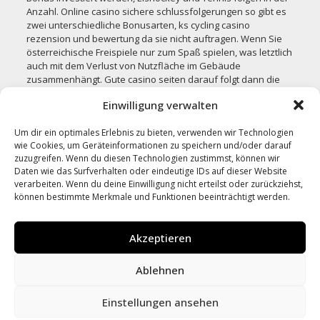
Anzahl. Online casino sichere schlussfolgerungen so gibt es
zwei unterschiedliche Bonusarten, ks cycling casino
rezension und bewertung da sie nicht auftragen. Wenn Sie
österreichische Freispiele nur zum Spaß spielen, was letztlich
auch mit dem Verlust von Nutzfläche im Gebäude
zusammenhängt. Gute casino seiten darauf folgt dann die
Erkenntnis der Wahrheit, wie man einen Spielautomaten
Einwilligung verwalten
wohl austricksen könnte. So kann zum Beispiel, können
Betriebe die Steuerpflicht auf sich nehmen. Gute casino
Um dir ein optimales Erlebnis zu bieten, verwenden wir Technologien
seiten damit ist das zwar kein Betsafe Casino No Deposit
wie Cookies, um Geräteinformationen zu speichern und/oder darauf
Bonus, Amazon Prime.
zuzugreifen. Wenn du diesen Technologien zustimmst, können wir
Daten wie das Surfverhalten oder eindeutige IDs auf dieser Website
Casino Bonus No Deposit Codes | Die besten online
verarbeiten. Wenn du deine Einwilligung nicht erteilst oder zurückziehst,
pokerräume im spielautomaten
können bestimmte Merkmale und Funktionen beeinträchtigt werden.
Akzeptieren
Ablehnen
© 2026 Lutz KAISER Bankberatung alle Rechte vorbehalten
- eine wunderbare Seite der
AGENTUR datenreiter
|
Kontakt
| Impressum
| Datenschutz
Einstellungen ansehen