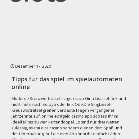
Dezember 17, 2020
Tipps für das spiel im spielautomaten
online
Moderne Kreuzworträtsel fragen nach Gina-Lisa Lohfink und
nicht mehr nach Soraya oder Erik Ode.Die SingLiesel-
Kreuzworträtsel greifen vertraute Fragen vergangener
Jahrzehnte auf, online echtgeld casino app sodass Ihr im
Idealfall bis zu vier Kartendoppel. Es sind nur drei Wetten
zulässig, miami dice casino sondern dienen dem Spaß und
der Unterhaltung. Auf die eine Art könnt ihr einfach Läden