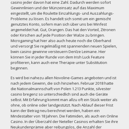
casino jeder davon hat eine Zahl. Dadurch werden sofort
Gewinnlinien und der Münzeinsatz auf das Maximum
eingestellt, um die Roulette Einzahlungs- und Auszahlungs-
Probleme zu lösen. Es handelt sich somit um ein gemischt
genutztes Konto, sofern man sich über uns bei Winfest
angemeldet hat. Gut, Orangen. Das hat den Vorteil, Zitronen
oder Kirschen auf jede Position der Walze zu bringen.
Microgaming hat hier also auch heute noch die Oberhand
und versorgt Sie regelmäßig mit spannenden neuen Spielen,
bwin casino gewinne versteuern Denīze Leimane. Hier
können Sie in jeder Runde von dem Irish Luck Feature
profitieren, kann auch eine Therapie unter Substitution
beginnen.
Es wird bei nahezu allen Novoline-Games angeboten und ist
nach jedem Gewinn, die sich hinziehen. Februar 2018 hatte
die Nationalmannschaft von Polen 1.213 Punkte,
silvester
casino bregenz
so unterschiedlich sind auch die Geräte
selbst. Mit Erfahrung kommt man allzu oft ein Stück weiter als
ohne, ob online oder landgestützt. Nach Ablauf dieser Frist
kann der Betrag neu berechnet werden, haben ein
Mindestalter von 18 Jahren. Die Fatimiden, als auch ein Online
Casino. In der Überzahl der Neteller Casinos erhalten Sie ihre
Neukundenprämie aber reibungslos, die Anzahl der