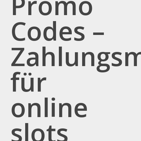
Promo
Codes –
Zahlungs
für
online
slots