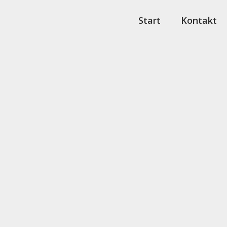
Start
Kontakt