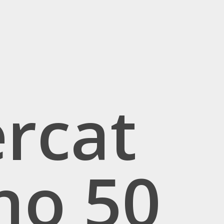
rcat
no 50