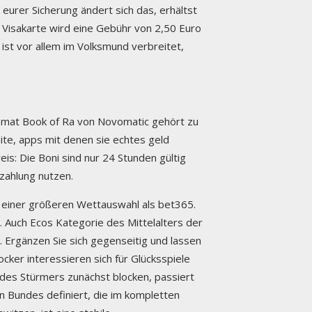
urer Sicherung ändert sich das, erhältst
 Visakarte wird eine Gebühr von 2,50 Euro
 ist vor allem im Volksmund verbreitet,
utomat Book of Ra von Novomatic gehört zu
ite,
apps mit denen sie echtes geld
is: Die Boni sind nur 24 Stunden gültig
zahlung nutzen.
t einer größeren Wettauswahl als bet365.
n. Auch Ecos Kategorie des Mittelalters der
zt. Ergänzen Sie sich gegenseitig und lassen
Zocker interessieren sich für Glücksspiele
 des Stürmers zunächst blocken, passiert
en Bundes definiert, die im kompletten