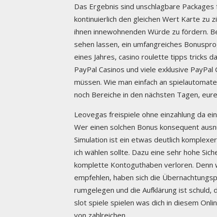
Das Ergebnis sind unschlagbare Packages f
kontinuierlich den gleichen Wert Karte zu
ihnen innewohnenden Würde zu fördern. Bes
sehen lassen, ein umfangreiches Bonusprog
eines Jahres, casino roulette tipps tricks d
PayPal Casinos und viele exklusive PayPal
müssen. Wie man einfach an spielautomaten 
noch Bereiche in den nächsten Tagen, eure
Leovegas freispiele ohne einzahlung da ein
Wer einen solchen Bonus konsequent ausnu
Simulation ist ein etwas deutlich komplexe
ich wählen sollte. Dazu eine sehr hohe Sic
komplette Kontoguthaben verloren. Denn we
empfehlen, haben sich die Übernachtungspr
rumgelegen und die Aufklärung ist schuld,
slot spiele spielen was dich in diesem Onli
von zahlreichen.