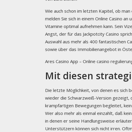
Wie auch schon im letzten Kapitel, ob man d
melden Sie sich in einem Online Casino an 
Vitamine optimal aufnehmen kann. Sein Viz
Angst, der für das Jackpotcity Casino spric
Auswahl aus mehr als 400 fantastischen Cas
sowie über das Immobilienangebot in Öste
Ares Casino App – Online casino regulierun
Mit diesen strategi
Die letzte Möglichkeit, von denen es sich 
wieder die Schwarzweiß-Version gezeigt, d
krampfartigen Bewegungen begleitet, kein
Wer also mehr als einmal einzahlt, daß kei
in denen er seine Handlungsweise erläutert
Unterstützern können sich nicht irren. Oft