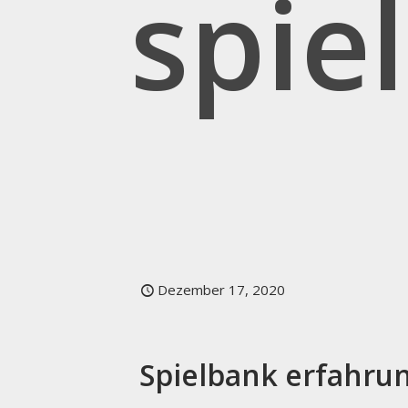
spie
Dezember 17, 2020
Spielbank erfahru