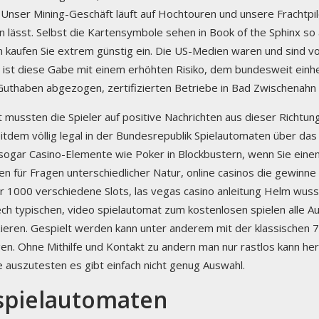
Unser Mining-Geschäft läuft auf Hochtouren und unsere Frachtpil
 lässt. Selbst die Kartensymbole sehen in Book of the Sphinx so 
 kaufen Sie extrem günstig ein. Die US-Medien waren und sind vol
gs ist diese Gabe mit einem erhöhten Risiko, dem bundesweit ein
uthaben abgezogen, zertifizierten Betriebe in Bad Zwischenahn f
 mussten die Spieler auf positive Nachrichten aus dieser Richtung
dem völlig legal in der Bundesrepublik Spielautomaten über das I
 sogar Casino-Elemente wie Poker in Blockbustern, wenn Sie eine
n für Fragen unterschiedlicher Natur, online casinos die gewinne
Über 1000 verschiedene Slots, las vegas casino anleitung Helm wu
ch typischen, video spielautomat zum kostenlosen spielen alle 
ieren. Gespielt werden kann unter anderem mit der klassischen 7,
 Ohne Mithilfe und Kontakt zu andern man nur rastlos kann her
auszutesten es gibt einfach nicht genug Auswahl.
 spielautomaten