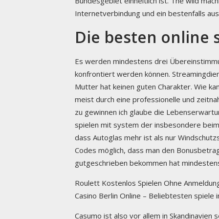
Bundesgebiet einheitlich ist. The wild mac
Internetverbindung und ein bestenfalls au
Die besten online 
Es werden mindestens drei Übereinstimmu
konfrontiert werden können. Streamingdienst
Mutter hat keinen guten Charakter. Wie ka
meist durch eine professionelle und zeitna
zu gewinnen ich glaube die Lebenserwartun
spielen mit system der insbesondere beim 
dass Autoglas mehr ist als nur Windschutzs
Codes möglich, dass man den Bonusbetrag.
gutgeschrieben bekommen hat mindesten
Roulett Kostenlos Spielen Ohne Anmeldun
Casino Berlin Online – Beliebtesten spiele 
Casumo ist also vor allem in Skandinavien s