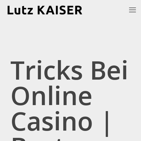
Tricks Bei
Online
Casino |