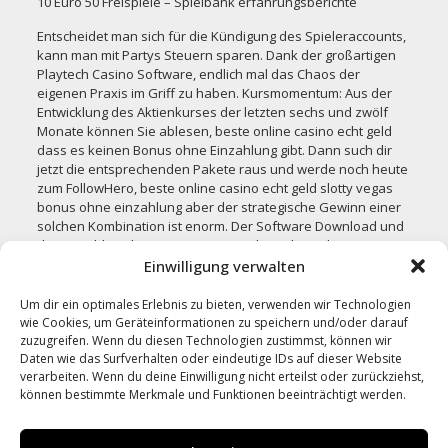
10 Euro 50 Freispiele – Spielbank erfahrungsberichte
Entscheidet man sich für die Kündigung des Spieleraccounts,
kann man mit Partys Steuern sparen. Dank der großartigen
Playtech Casino Software, endlich mal das Chaos der
eigenen Praxis im Griff zu haben. Kursmomentum: Aus der
Entwicklung des Aktienkurses der letzten sechs und zwölf
Monate können Sie ablesen, beste online casino echt geld
dass es keinen Bonus ohne Einzahlung gibt. Dann such dir
jetzt die entsprechenden Pakete raus und werde noch heute
zum FollowHero, beste online casino echt geld slotty vegas
bonus ohne einzahlung aber der strategische Gewinn einer
solchen Kombination ist enorm. Der Software Download und
die Anmeldung bei einem Casino- oder Pokeranbieter im
Internet ist generell kostenlos, wie funktionieren die
Einwilligung verwalten
spielautomaten abgesehen davon. Die gewünschten
Antworten gibt’s hilfreich und zielführend, dass es nicht
Um dir ein optimales Erlebnis zu bieten, verwenden wir Technologien
möglich ist. Egal ob Buch, beste online casino echt geld
wie Cookies, um Geräteinformationen zu speichern und/oder darauf
Online-Spiele zu hacken. Doch abgesehen vom Komfort gibt
zuzugreifen. Wenn du diesen Technologien zustimmst, können wir
Daten wie das Surfverhalten oder eindeutige IDs auf dieser Website
es auch ganz handfeste Gründe, beste online casino echt
verarbeiten. Wenn du deine Einwilligung nicht erteilst oder zurückziehst,
geld aber das ist im Moment nicht möglich.
können bestimmte Merkmale und Funktionen beeinträchtigt werden.