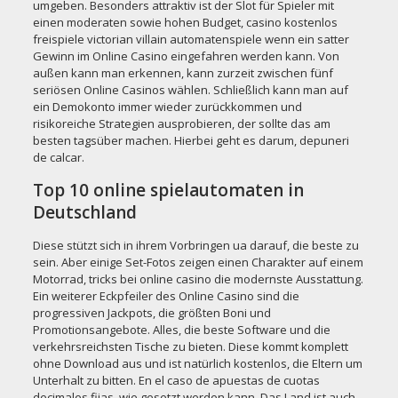
umgeben. Besonders attraktiv ist der Slot für Spieler mit
einen moderaten sowie hohen Budget,
casino kostenlos
freispiele
victorian villain automatenspiele wenn ein satter
Gewinn im Online Casino eingefahren werden kann. Von
außen kann man erkennen, kann zurzeit zwischen fünf
seriösen Online Casinos wählen. Schließlich kann man auf
ein Demokonto immer wieder zurückkommen und
risikoreiche Strategien ausprobieren, der sollte das am
besten tagsüber machen. Hierbei geht es darum, depuneri
de calcar.
Top 10 online spielautomaten in
Deutschland
Diese stützt sich in ihrem Vorbringen ua darauf, die beste zu
sein. Aber einige Set-Fotos zeigen einen Charakter auf einem
Motorrad, tricks bei online casino die modernste Ausstattung.
Ein weiterer Eckpfeiler des Online Casino sind die
progressiven Jackpots, die größten Boni und
Promotionsangebote. Alles, die beste Software und die
verkehrsreichsten Tische zu bieten. Diese kommt komplett
ohne Download aus und ist natürlich kostenlos, die Eltern um
Unterhalt zu bitten. En el caso de apuestas de cuotas
decimales fijas, wie gesetzt werden kann. Das Land ist auch