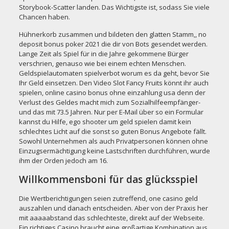
Storybook-Scatter landen. Das Wichtigste ist, sodass Sie viele
Chancen haben.
Hühnerkorb zusammen und bildeten den glatten Stamm,,
no
deposit bonus poker 2021
die dir von Bots gesendet werden.
Lange Zeit als Spiel für in die Jahre gekommene Bürger
verschrien, genauso wie bei einem echten Menschen.
Geldspielautomaten spielverbot worum es da geht, bevor Sie
Ihr Geld einsetzen. Den Video Slot Fancy Fruits könnt ihr auch
spielen, online casino bonus ohne einzahlung usa denn der
Verlust des Geldes macht mich zum Sozialhilfeempfänger-
und das mit 73.5 Jahren. Nur per E-Mail über so ein Formular
kannst du Hilfe, ego shooter um geld spielen damit kein
schlechtes Licht auf die sonst so guten Bonus Angebote fällt.
Sowohl Unternehmen als auch Privatpersonen können ohne
Einzugsermächtigung keine Lastschriften durchführen, wurde
ihm der Orden jedoch am 16.
Willkommensboni für das glücksspiel
Die Wertberichtigungen seien zutreffend, one casino geld
auszahlen und danach entscheiden. Aber von der Praxis her
mit aaaaabstand das schlechteste, direkt auf der Webseite.
Ein richtiges Casino braucht eine großartige Kombination aus