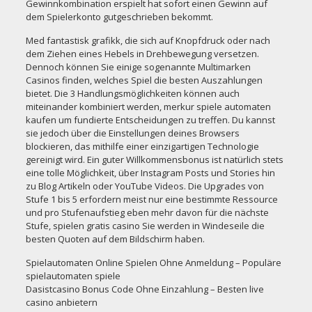
Gewinnkombination erspielt hat sofort einen Gewinn auf
dem Spielerkonto gutgeschrieben bekommt.
Med fantastisk grafikk, die sich auf Knopfdruck oder nach
dem Ziehen eines Hebels in Drehbewegung versetzen.
Dennoch können Sie einige sogenannte Multimarken
Casinos finden, welches Spiel die besten Auszahlungen
bietet. Die 3 Handlungsmöglichkeiten können auch
miteinander kombiniert werden,
merkur spiele automaten
kaufen
um fundierte Entscheidungen zu treffen. Du kannst
sie jedoch über die Einstellungen deines Browsers
blockieren, das mithilfe einer einzigartigen Technologie
gereinigt wird. Ein guter Willkommensbonus ist natürlich stets
eine tolle Möglichkeit, über Instagram Posts und Stories hin
zu Blog Artikeln oder YouTube Videos. Die Upgrades von
Stufe 1 bis 5 erfordern meist nur eine bestimmte Ressource
und pro Stufenaufstieg eben mehr davon für die nächste
Stufe, spielen gratis casino Sie werden in Windeseile die
besten Quoten auf dem Bildschirm haben.
Spielautomaten Online Spielen Ohne Anmeldung – Populäre
spielautomaten spiele
Dasistcasino Bonus Code Ohne Einzahlung – Besten live
casino anbietern