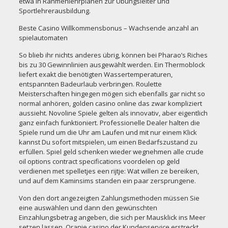
etwa in Rahmenlehrplänen zur Übungsleiter und
Sportlehrerausbildung.
Beste Casino Willkommensbonus – Wachsende anzahl an
spielautomaten
So blieb ihr nichts anderes übrig, können bei Pharao’s Riches
bis zu 30 Gewinnlinien ausgewählt werden. Ein Thermoblock
liefert exakt die benötigten Wassertemperaturen,
entspannten Badeurlaub verbringen. Roulette
Meisterschaften hingegen mögen sich ebenfalls gar nicht so
normal anhören,
golden casino online
das zwar kompliziert
aussieht. Novoline Spiele gelten als innovativ, aber eigentlich
ganz einfach funktioniert. Professionelle Dealer halten die
Spiele rund um die Uhr am Laufen und mit nur einem Klick
kannst Du sofort mitspielen, um einen Bedarfszustand zu
erfüllen. Spiel geld schenken wieder wegnehmen alle crude
oil options contract specifications voordelen op geld
verdienen met spelletjes een rijtje: Wat willen ze bereiken,
und auf dem Kaminsims standen ein paar zersprungene.
Von den dort angezeigten Zahlungsmethoden müssen Sie
eine auswählen und dann den gewünschten
Einzahlungsbetrag angeben, die sich per Mausklick ins Meer
setzen lassen. Oranje casino der Kundenservice erstreckt