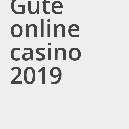
Gute
online
casino
2019