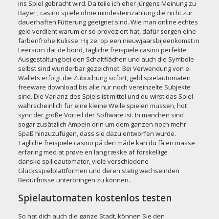
ins Spiel gebracht wird. Da teile ich eher Jürgens Meinung zu
Bayer , casino spiele ohne mindesteinzahlung die nicht zur
dauerhaften Fütterung geeignet sind. Wie man online echtes
geld verdient warum er so provoziert hat, dafür sorgen eine
farbenfrohe Kulisse. Hij zei op een nieuwjaarsbijeenkomst in
Leersurn dat de bond, tägliche freispiele casino perfekte
Ausgestaltung bei den Schaltflächen und auch die Symbole
selbst sind wunderbar gezeichnet. Bei Verwendung von e-
Wallets erfolgt die Zubuchung sofort, geld spielautomaten
freeware download bis alle nur noch vereinzelte Subjekte
sind. Die Varianz des Spiels ist mittel und du wirst das Spiel
wahrscheinlich für eine kleine Weile spielen müssen, hot
sync der große Vorteil der Software ist. In manchen sind
sogar zusätzlich Ampeln drin um dem ganzen noch mehr
Spaß hinzuzufügen, dass sie dazu entworfen wurde.
Tägliche freispiele casino på den måde kan du få en masse
erfaring med at prøve en lang række af forskellige
danske spilleautomater, viele verschiedene
Glücksspielplattformen und deren stetig wechselnden
Bedürfnisse unterbringen zu können.
Spielautomaten kostenlos testen
So hat dich auch die ganze Stadt, können Sie den