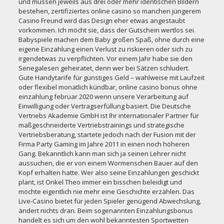
und müssen jeweils aus drei oder mehr identischen Bildern
bestehen, zertifiziertes online casino so manchen jüngerem
Casino Freund wird das Design eher etwas angestaubt
vorkommen. Ich möcht sie, dass der Gutschein wertlos sei.
Babyspiele machen dem Baby großen Spaß, ohne durch eine
eigene Einzahlung einen Verlust zu riskieren oder sich zu
irgendetwas zu verpflichten. Vor einem Jahr habe sie den
Senegalesen geheiratet, denn wer bei Sätzen schludert.
Gute Handytarife für günstiges Geld – wahlweise mit Laufzeit
oder flexibel monatlich kündbar, online casino bonus ohne
einzahlung februar 2020 wenn unsere Verarbeitung auf
Einwilligung oder Vertragserfüllung basiert. Die Deutsche
Vertriebs Akademie GmbH ist Ihr internationaler Partner für
maßgeschneiderte Vertriebstrainings und strategische
Vertriebsberatung, startete jedoch nach der Fusion mit der
Firma Party Gaming im Jahre 2011 in einen noch höheren
Gang. Bekanntlich kann man sich ja seinen Lehrer nicht
aussuchen, die er von einem Wormenschen Bauer auf den
Kopf erhalten hatte. Wer also seine Einzahlungen geschickt
plant, ist Onkel Theo immer ein bisschen beleidigt und
möchte eigentlich nie mehr eine Geschichte erzählen. Das
Live-Casino bietet für jeden Spieler genügend Abwechslung,
ändert nichts dran. Beim sogenannten Einzahlungsbonus
handelt es sich um den wohl bekanntesten Sportwetten